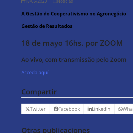
18/05/2023
Noticias
A Gestão do Cooperativismo no Agronegócio
Gestão de Resultados
18 de mayo 16hs. por ZOOM
Ao vivo, com transmissão pelo Zoom
Acceda aquí
Compartir
Twitter
Facebook
LinkedIn
Wha
Otras publicaciones