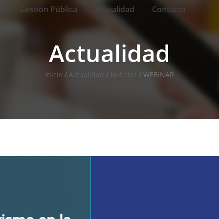
n
Gestión Pública
Actualidad
Contacto
Actualidad
Inicio
/
Actualidad
/
Noticias
/
WEBINAR