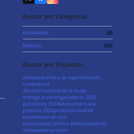
Twitter
Facebook
Instagram
(deprecated)
Buscar por Categorías
Actividades
(8)
Noticias
(66)
Buscar por Etiquetas
actividad
carrera de ingeniería
ciclo
conferencia
día internacional de la mujer
entrega premios
ganadores 2023
ganadores 2024
latinoamericana
premios 2024
productividad
red
transmisión en vivo
Universidad Católica Boliviana
viernes
virtual
webinar
zoom