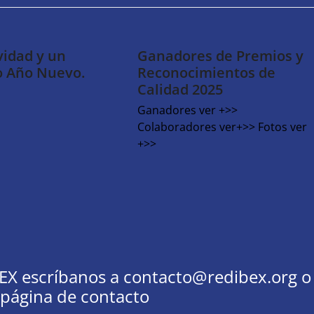
vidad y un
Ganadores de Premios y
o Año Nuevo.
Reconocimientos de
Calidad 2025
Ganadores ver +>>
Colaboradores ver+>> Fotos ver
+>>
EX escríbanos a
contacto@redibex.org
o
 página de contacto